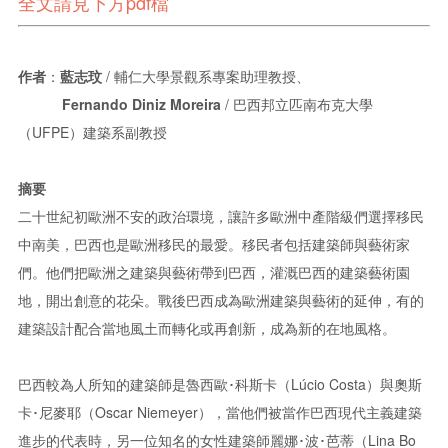
全文請見下方pdf檔
作者
：
藍志玟
/ 輔仁大學景觀系專案助理教授、
Fernando Diniz Moreira
/ 巴西邦立匹南布克大學
（UFPE）建築系副教授
摘要
二十世紀初歐洲不安的政治環境，讓許多歐洲中產階級們選擇移民
中南美，巴西也是歐洲移民的最愛。移民者包括建築師與藝術家
們。他們把歐洲之建築與藝術帶到巴西，灌溉巴西的建築藝術園
地，開出創意的花朵。戰後巴西成為歐洲建築與藝術的延伸，有的
建築設計配合當地風土而轉化或再創新，成為新的在地風格。
巴西較為人所知的建築師是魯西歐･科斯卡（Lúcio Costa）與奧斯
卡･尼麥耶（Oscar Niemeyer），當他們被當作巴西現代主義建築
進步的代表時，另一位知名的女性建築師麗娜･波･芭蒂（Lina Bo