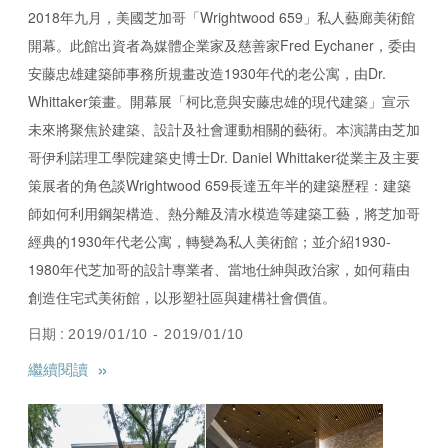
2018年九月，美國芝加哥「Wrightwood 659」私人藝廊美術館
開幕。此館出資者為媒體企業家及慈善家Fred Eychaner，委由
安藤忠雄建築師事務所規畫改造1930年代的老公寓，由Dr.
Whittaker策畫。開幕展「柯比意與安藤忠雄的現代建築」宣示
未來將聚焦於建築、設計及社會運動相關的藝術。本演講由芝加
哥伊利諾理工學院建築史博士Dr. Daniel Whittaker從業主及主要
策展者的角色談Wrightwood 659長達五年半的建築歷程：建築
師如何利用鋼架構造、熱分離及清水模造等建築工藝，將芝加哥
經典的1930年代老公寓，轉變為私人美術館；並介紹1930-
1980年代芝加哥的設計專業者、當地仕紳與政治家，如何藉由
創造住宅式美術館，以形塑社區與建構社會價值。
日期 :
2019/01/10 - 2019/01/10
»
繼續閱讀