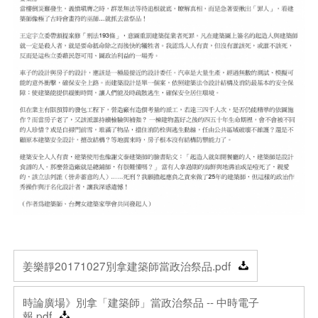
姜樂靜20171027別拿建築師當政治祭品.pdf
時論廣場》別拿「建築師」當政治祭品 -- 中時電子
報.pdf