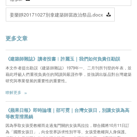
姜樂靜20171027別拿建築師當政治祭品.docx
更多文章
《建築師雜誌》讀者投書︱許麗玉｜我們如何負責任勘誤
本文作者提出勘誤《建築師雜誌》1979年一、二月刊所刊登的年表，並
藉此呼籲人們重視負責任的閱讀與嚴謹作學，並強調出版品對台灣建築
研究與專業發展的重要性的重要性。
»
瞭解更多
《蘋果日報》即時論壇｜邵可霓｜台灣女孩日，別讓女孩為高
等教育揹黑鍋
因為爭取女孩受教權而走過鬼門關的女孩馬拉拉，聯合國將10月11日訂
為「國際女孩日」，向全世界訴求性別平等、女孩受教權與人身保護。