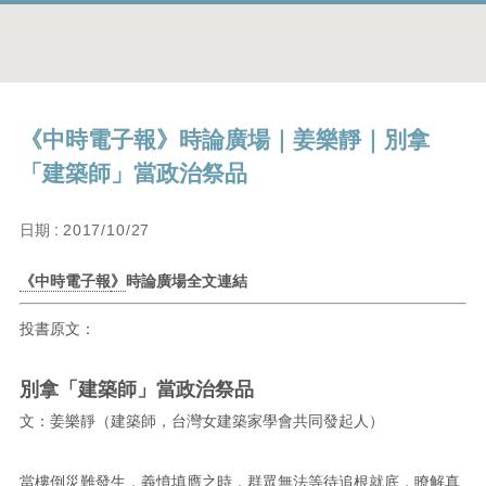
《中時電子報》時論廣場｜姜樂靜｜別拿
「建築師」當政治祭品
日期 :
2017/10/27
《中時電子報
》
時論廣場全文
連結
投書原文：
別拿「建築師」當政治祭品
文：姜樂靜（建築師，台灣女建築家學會共同發起人）
當樓倒災難發生，義憤填膺之時，群眾無法等待追根就底，瞭解真