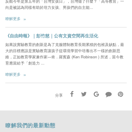
反觀今年是第五年的「台灣女孩日」，台灣做了什麼？「高等教育」一
向是被認為同樣有助於培力女孩、男孩們的自主能...
»
瞭解更多
《自由時報》｜彭竹慈｜公有文資空間再生活化
如果說實驗教育的創新是為了克服體制教育長期累積的包袱及缺點，最
大的目標應該是實驗教育讓孩子從環境學習中培養出不一樣的創新思
維，正如教育學家兼作家—肯．羅賓森 (Ken Robinson ) 所述，當今教
育應當給予「創造力 ...
»
瞭解更多
分享
瞭解我們的最新動態