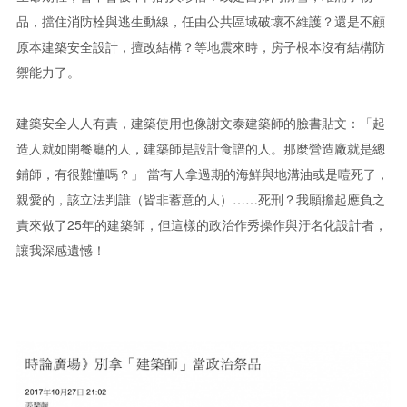
品，擋住消防栓與逃生動線，任由公共區域破壞不維護？還是不顧
原本建築安全設計，擅改結構？等地震來時，房子根本沒有結構防
禦能力了。
建築安全人人有責，建築使用也像謝文泰建築師的臉書貼文：「起
造人就如開餐廳的人，建築師是設計食譜的人。那麼營造廠就是總
鋪師，有很難懂嗎？」 當有人拿過期的海鮮與地溝油或是噎死了，
親愛的，該立法判誰（皆非蓄意的人）……死刑？我願擔起應負之
責來做了25年的建築師，但這樣的政治作秀操作與汙名化設計者，
讓我深感遺憾！