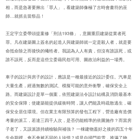
相，而是急著要揪出「罪人」，看建築師像極了古時會畫符的巫
師…就抓去當祭品！
王定宇立委帶頭提案修「刑法193條」，意圖重罰建築從業者死
罪。凡在建築圖上簽名的起造人與建築師就一定是殺人者，就是要
命抵命除之而後快的犧牲者。我認為人人有責，但沒有誰該死，或
誰不該死，反而是這些立委藉民怨可用、圖政治利益的一場秀。
車子的設計與房子的設計，應該是一種最接近的設計委任。汽車是
大量生產，經過無數的測試、模擬可能的意外衝擊，確保安全上
路。而建築設計是單一個案，依照建築法令設計結構及消防最基本
的安全保障；使建築能提供緩衝時間，讓人們能及時疏散逃生，確
保安全居住環境。但在業主有限預算的發包工程下，營造廠有造價
考量的派工，若達三四千人次，是否仍能精準的依圖施作？而當房
子老了，又該派誰持續檢驗與補強？ 一棟建物蓋好之後的四五十年
生命期裡，會不會被不同的人珍惜？或是自掃門前雪，堆滿了物