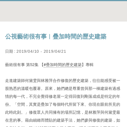
公視藝術很有事︱疊加時間的歷史建築
日期 :
2019/04/10 - 2019/04/21
藝術很有事 第52集 【
#疊加時間的歷史建築
】專輯
走進建築師何黛雯與林雅萍合作修復的歷史建築，往往能感受被一
股熟悉的溫暖包覆著。原來，她們總是尊重曾與那一棟建築有過感
情的每一代，不完全覺得修老屋一定得回復到剛落成或是特定的年
份。「空間，其實是疊加了每個時代所留下來、你現在眼前所見的
此時此刻。」修復眾人共同擁有的場所記憶，是林雅萍與何黛雯最
在意的事。藉由細緻而體貼的建築手法，她們參與修復的建築，如