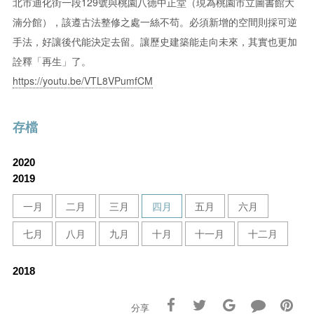
北市迪化街一段129號與桃園八德中正堂（現為桃園市立圖書館大
湳分館），該遵古法整修之處一絲不苟。必須新增的空間則採可逆
手法，好讓後代能決定去留。讓歷史建築能走向未來，其實也更加
詮釋「再生」了。
https://youtu.be/VTL8VPumfCM
存檔
2020
2019
一月
二月
三月
四月
五月
六月
七月
八月
九月
十月
十一月
十二月
2018
分享