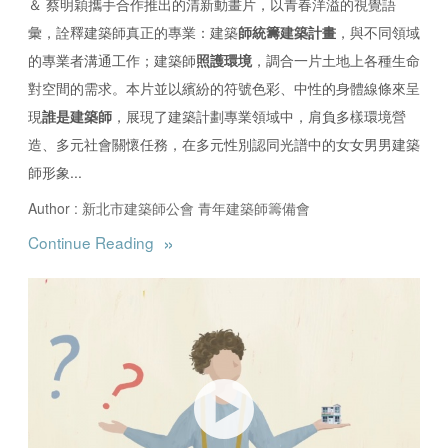
＆ 蔡明穎攜手合作推出的清新動畫片，以青春洋溢的視覺語
彙，詮釋建築師真正的專業：建築
師統籌建築計畫
，與不同領域
的專業者溝通工作；建築師
照護環境
，調合一片土地上各種生命
對空間的需求。本片並以繽紛的符號色彩、中性的身體線條來呈
現
誰是建築師
，展現了建築計劃專業領域中，肩負多樣環境營
造、多元社會關懷任務，在多元性別認同光譜中的女女男男建築
師形象...
Author : 新北市建築師公會 青年建築師籌備會
»
Continue Reading