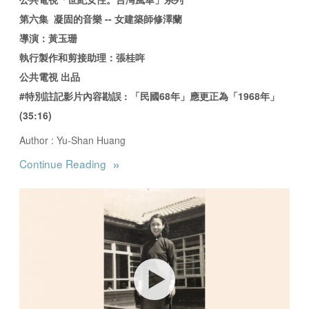
第六集 凝固的音樂 -- 女建築師修澤蘭
導演：黃玉珊
執行製作和剪接助理：張桂哖
公共電視 出品
#特別註記影片內容勘誤 : 「民國68年」應更正為「1968年」
(35:16)
Author : Yu-Shan Huang
»
Continue Reading