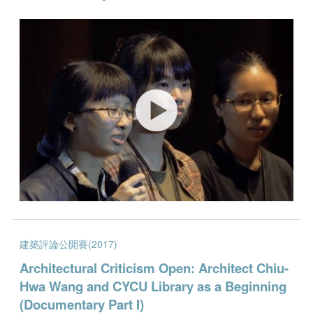
建築評論公開賽(2017)
Architectural Criticism Open: Architect Chiu-
Hwa Wang and CYCU Library as a Beginning
(Documentary Part I)